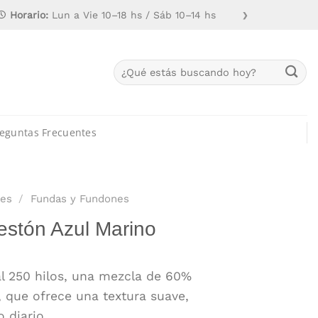
Horario:
Lun a Vie 10–18 hs / Sáb 10–14 hs
❯
Buscar
por:
eguntas Frecuentes
es
/
Fundas y Fundones
stón Azul Marino
l 250 hilos, una mezcla de 60%
, que ofrece una textura suave,
o diario.