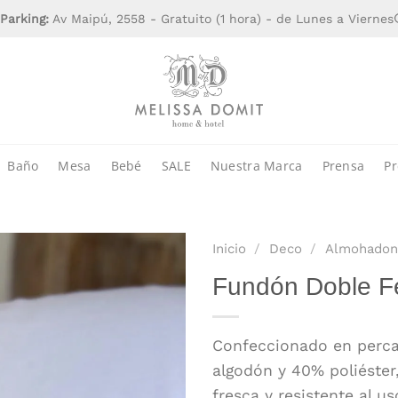
Parking:
Av Maipú, 2558 - Gratuito (1 hora) - de Lunes a Viernes
Baño
Mesa
Bebé
SALE
Nuestra Marca
Prensa
Pr
Inicio
/
Deco
/
Almohadon
Fundón Doble Fe
Confeccionado en perca
algodón y 40% poliéster
fresca y resistente al us