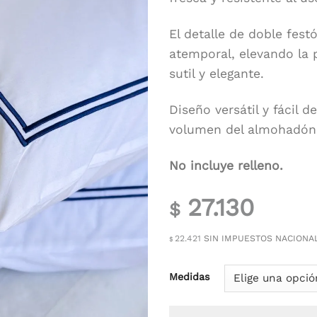
El detalle de doble fes
atemporal, elevando la 
sutil y elegante.
Diseño versátil y fácil 
volumen del almohadón 
No incluye relleno.
27.130
$
22.421
SIN IMPUESTOS NACIONA
$
Medidas
Fundón Doble Festón Azul 