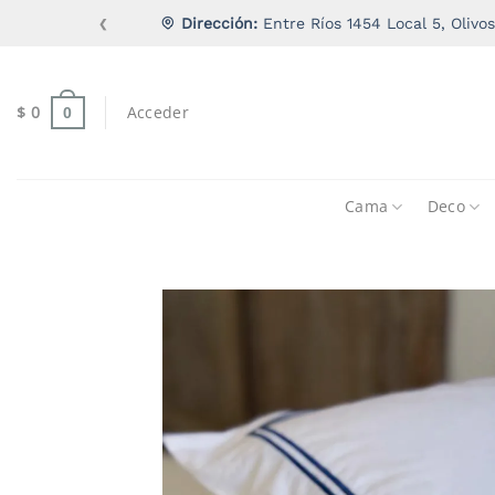
Saltar
Dirección:
Entre Ríos 1454 Local 5, Olivos
❮
al
contenido
$
0
Acceder
0
Cama
Deco