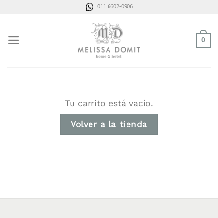
Saltar
011 6602-0906
al
contenido
0
Tu carrito está vacío.
Volver a la tienda