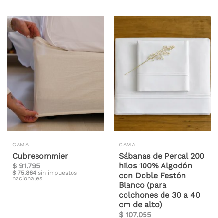
CAMA
CAMA
Cubresommier
Sábanas de Percal 200
hilos 100% Algodón
$
91.795
$
75.864
sin impuestos
con Doble Festón
nacionales
Blanco (para
colchones de 30 a 40
cm de alto)
$
107.055