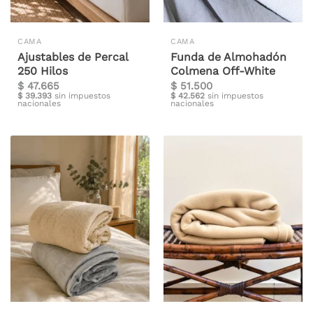
CAMA
CAMA
Ajustables de Percal
Funda de Almohadón
250 Hilos
Colmena Off-White
$
47.665
$
51.500
$
39.393
sin impuestos
$
42.562
sin impuestos
nacionales
nacionales