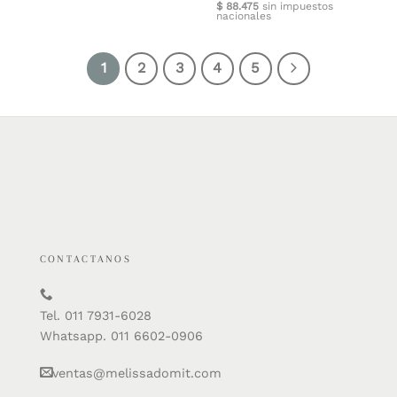
$
88.475
sin impuestos
nacionales
1
2
3
4
5
CONTACTANOS
Tel. 011 7931-6028
Whatsapp. 011 6602-0906
ventas@melissadomit.com