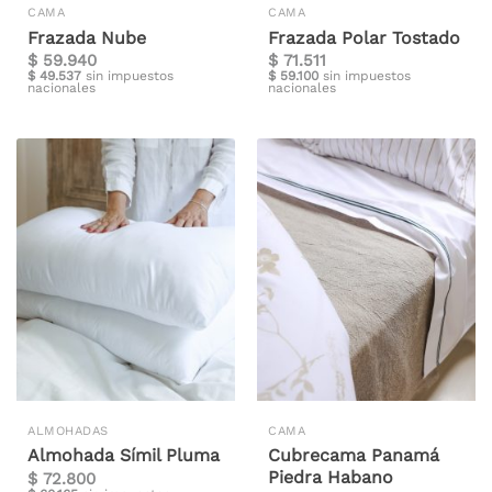
CAMA
CAMA
Frazada Nube
Frazada Polar Tostado
$
59.940
$
71.511
$
49.537
sin impuestos
$
59.100
sin impuestos
nacionales
nacionales
ALMOHADAS
CAMA
Almohada Símil Pluma
Cubrecama Panamá
Piedra Habano
$
72.800