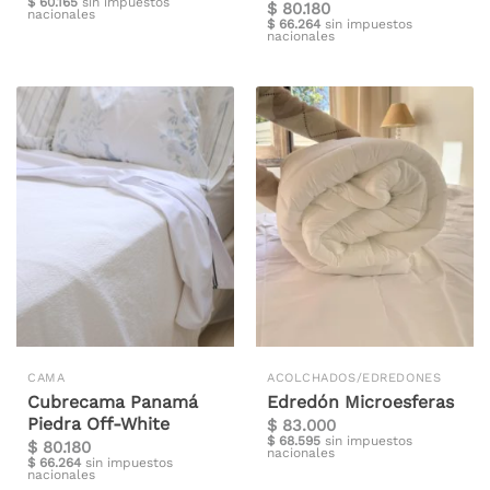
$
60.165
sin impuestos
$
80.180
nacionales
$
66.264
sin impuestos
nacionales
CAMA
ACOLCHADOS/EDREDONES
Cubrecama Panamá
Edredón Microesferas
Piedra Off-White
$
83.000
$
68.595
sin impuestos
$
80.180
nacionales
$
66.264
sin impuestos
nacionales