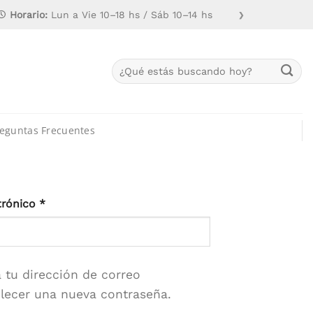
Horario:
Lun a Vie 10–18 hs / Sáb 10–14 hs
❯
Buscar
por:
eguntas Frecuentes
Obligatorio
trónico
*
 tu dirección de correo
blecer una nueva contraseña.