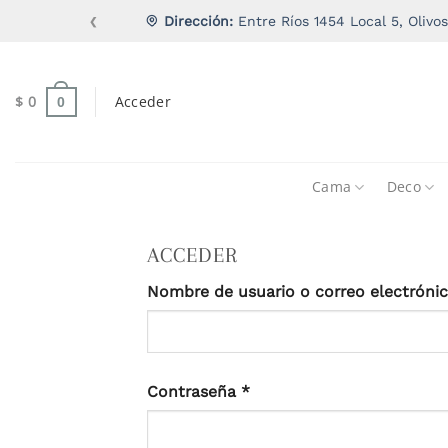
Saltar
Dirección:
Entre Ríos 1454 Local 5, Olivos
❮
al
contenido
$
0
Acceder
0
Cama
Deco
ACCEDER
Nombre de usuario o correo electróni
Obligatorio
Contraseña
*