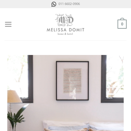
Saltar
011 6602-0906
al
contenido
0