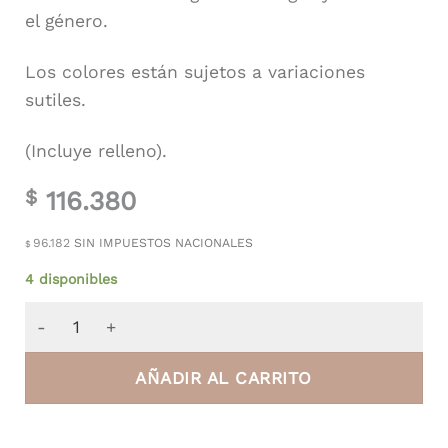
el género.
Los colores están sujetos a variaciones
sutiles.
(Incluye relleno).
116.380
$
96.182
SIN IMPUESTOS NACIONALES
$
4 disponibles
Almohadón de Terciopelo Habano cantidad
AÑADIR AL CARRITO