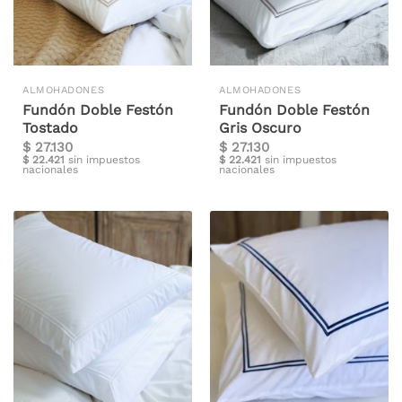
ALMOHADONES
ALMOHADONES
Fundón Doble Festón
Fundón Doble Festón
Tostado
Gris Oscuro
$
27.130
$
27.130
$
22.421
sin impuestos
$
22.421
sin impuestos
nacionales
nacionales