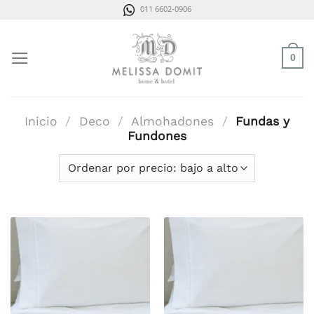
Saltar
011 6602-0906
al
contenido
0
Inicio
/
Deco
/
Almohadones
/
Fundas y
Fundones