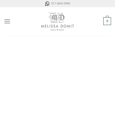
Saltar
011 6602-0906
al
contenido
0