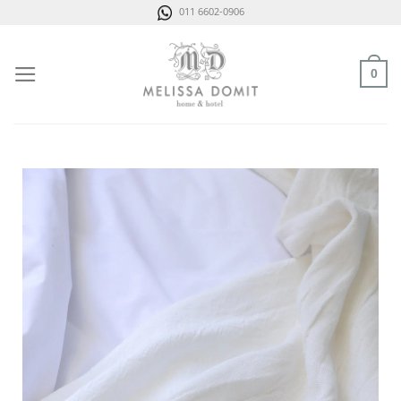
Saltar
011 6602-0906
al
contenido
0