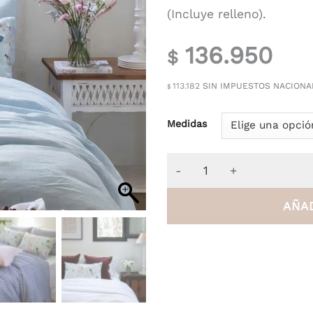
(Incluye relleno).
136.950
$
113.182
SIN IMPUESTOS NACIONA
$
Medidas
Almohadón Cherry Tree ca
AÑAD