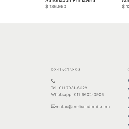
tle Bird
Almohadón Primavera
Al
$
136.950
$
1
CONTACTANOS
Tel. 011 7931-6028
Whatsapp. 011 6602-0906
ventas@melissadomit.com