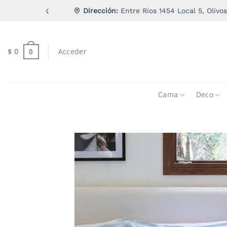
Saltar
Dirección:
Entre Ríos 1454 Local 5, Olivos
❮
al
contenido
$
0
Acceder
0
Cama
Deco