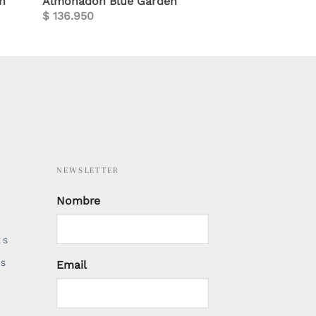
n
Almohadón Blue Garden
$
136.950
NEWSLETTER
Nombre
ES
Email
ES