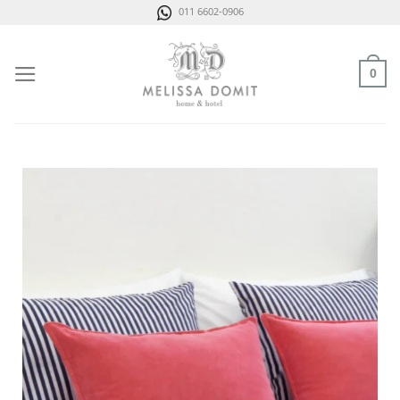
Saltar
011 6602-0906
al
contenido
0