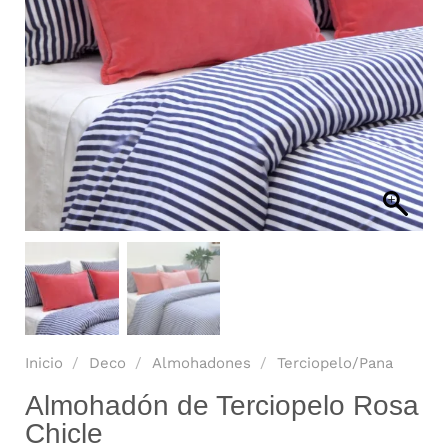
Inicio
/
Deco
/
Almohadones
/
Terciopelo/Pana
Almohadón de Terciopelo Rosa
Chicle