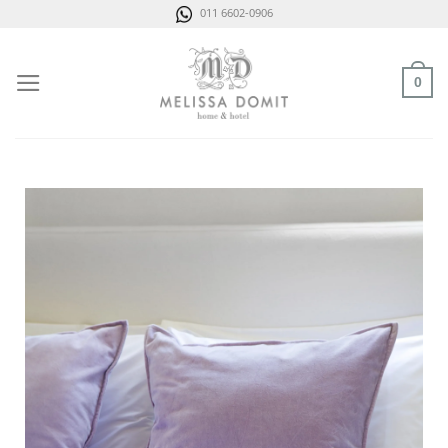
Saltar
011 6602-0906
al
contenido
0