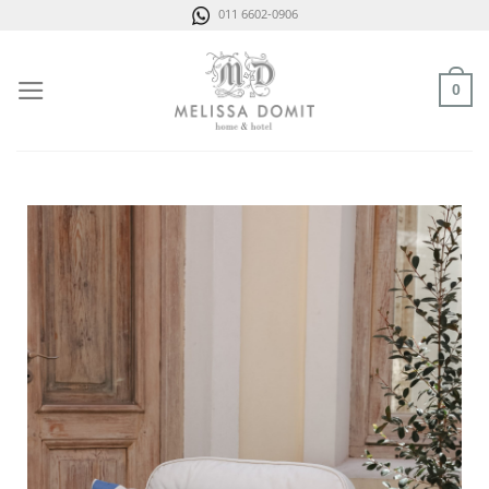
Saltar
011 6602-0906
al
contenido
0