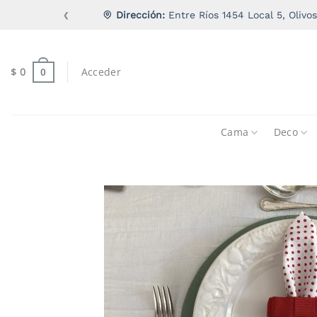
Saltar
Dirección:
Entre Ríos 1454 Local 5, Olivos
❮
al
contenido
$
0
Acceder
0
Cama
Deco