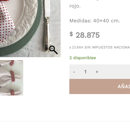
rojo.
Medidas: 40×40 cm.
28.875
$
23.864
SIN IMPUESTOS NACIONA
$
2 disponibles
Par de Servilletas Lunares
AÑAD