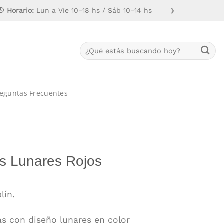
Horario:
Lun a Vie 10–18 hs / Sáb 10–14 hs
❯
Buscar
por:
eguntas Frecuentes
as Lunares Rojos
lín.
etas con diseño lunares en color