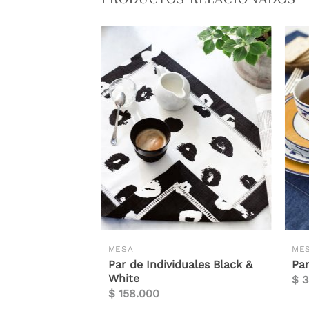
MESA
ME
duales Hand
Par de Individuales Black &
Par
White
$
3
$
158.000