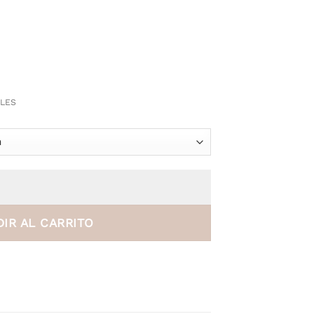
ALES
rde cantidad
IR AL CARRITO