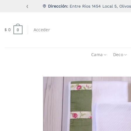
Saltar
Dirección:
Entre Ríos 1454 Local 5, Olivos
❮
al
contenido
$
0
Acceder
0
Cama
Deco