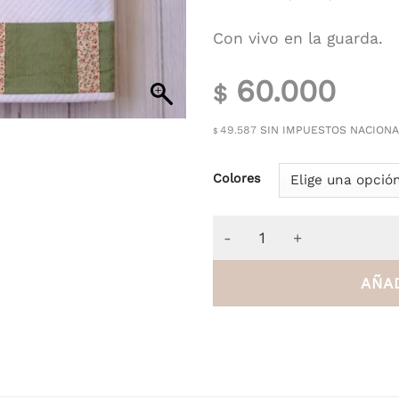
Con vivo en la guarda.
60.000
$
49.587
SIN IMPUESTOS NACION
$
Colores
Manta Bebé con Guarda Ve
AÑAD