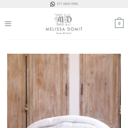
Saltar
011 6602-0906
al
contenido
0