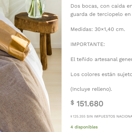
Dos bocas, con caida en
guarda de terciopelo en
Medidas: 30×1,40 cm.
IMPORTANTE:
El teñido artesanal gene
Los colores están sujeto
(Incluye relleno).
151.680
$
125.355
SIN IMPUESTOS NACION
$
4 disponibles