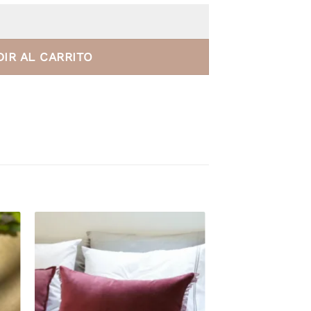
Guarda de Terciopelo Habano con Caida cantidad
IR AL CARRITO