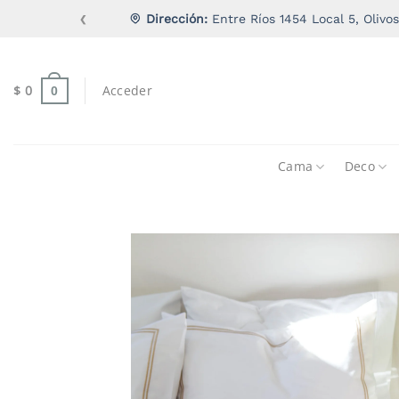
Saltar
Dirección:
Entre Ríos 1454 Local 5, Olivos
❮
al
contenido
$
0
Acceder
0
Cama
Deco