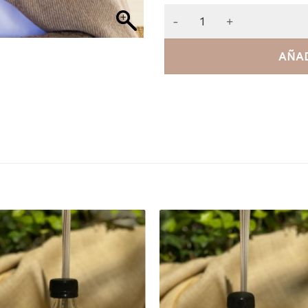
Almohadón de Tussor con 
AÑAD