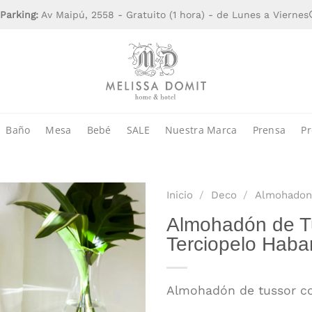
Parking:
Av Maipú, 2558 - Gratuito (1 hora) - de Lunes a Viernes
Baño
Mesa
Bebé
SALE
Nuestra Marca
Prensa
Pr
Inicio
/
Deco
/
Almohadon
Almohadón de T
Terciopelo Haba
Almohadón de tussor co