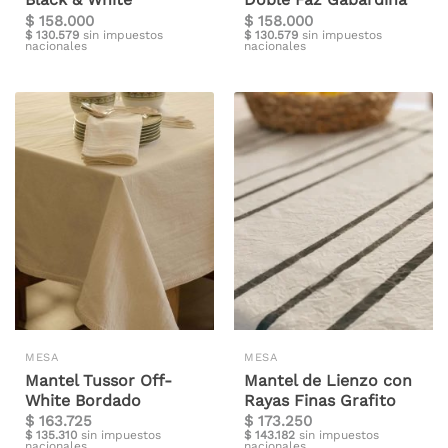
$
158.000
$
158.000
$
130.579
sin impuestos
$
130.579
sin impuestos
nacionales
nacionales
MESA
MESA
Mantel Tussor Off-
Mantel de Lienzo con
White Bordado
Rayas Finas Grafito
$
163.725
$
173.250
$
135.310
sin impuestos
$
143.182
sin impuestos
nacionales
nacionales