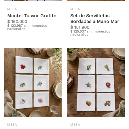
MESA
MESA
Mantel Tussor Grafito
Set de Servilletas
Bordadas a Mano Mar
$
150.000
$
123.967
sin impuestos
$
151.900
nacionales
$
125.537
sin impuestos
nacionales
MESA
MESA