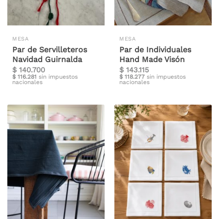
MESA
MESA
Par de Servilleteros
Par de Individuales
Navidad Guirnalda
Hand Made Visón
$
140.700
$
143.115
$
116.281
sin impuestos
$
118.277
sin impuestos
nacionales
nacionales