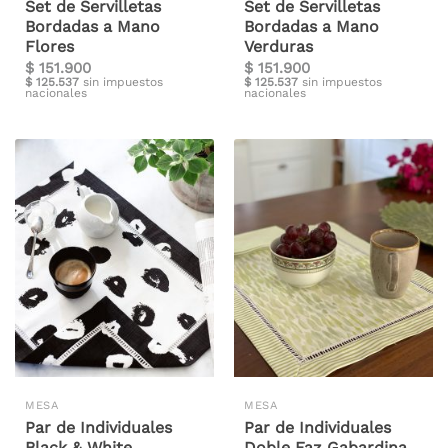
Set de Servilletas
Set de Servilletas
Bordadas a Mano
Bordadas a Mano
Flores
Verduras
$
151.900
$
151.900
$
125.537
sin impuestos
$
125.537
sin impuestos
nacionales
nacionales
MESA
MESA
Par de Individuales
Par de Individuales
Black & White
Doble Faz Gabardina