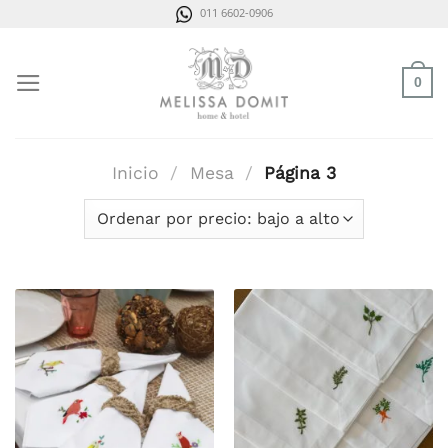
Saltar
011 6602-0906
al
contenido
0
Inicio
/
Mesa
/
Página 3