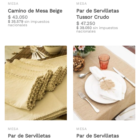
MESA
MESA
Camino de Mesa Beige
Par de Servilletas
Tussor Crudo
$
43.050
$
35.579
sin impuestos
$
47.250
nacionales
$
39.050
sin impuestos
nacionales
MESA
MESA
Par de Servilletas
Par de Servilletas