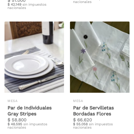
$
51.000
nacionales
$
42.149
sin impuestos
nacionales
MESA
MESA
Par de Individuales
Par de Servilletas
Gray Stripes
Bordadas Flores
$
58.800
$
66.620
$
48.595
sin impuestos
$
55.058
sin impuestos
nacionales
nacionales