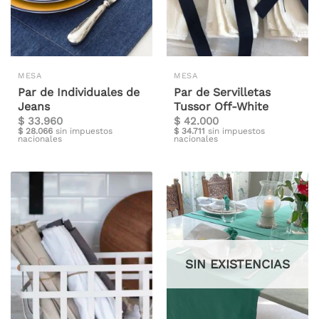
MESA
MESA
Par de Individuales de
Par de Servilletas
Jeans
Tussor Off-White
$
33.960
$
42.000
$
28.066
sin impuestos
$
34.711
sin impuestos
nacionales
nacionales
SIN EXISTENCIAS