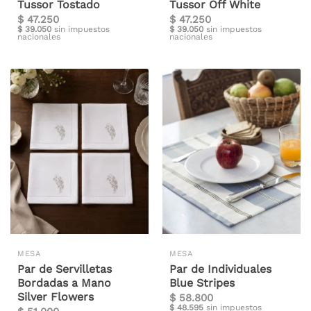
Tussor Tostado
Tussor Off White
$
47.250
$
47.250
$
39.050
sin impuestos
$
39.050
sin impuestos
nacionales
nacionales
MESA
MESA
Par de Servilletas
Par de Individuales
Bordadas a Mano
Blue Stripes
Silver Flowers
$
58.800
$
48.595
sin impuestos