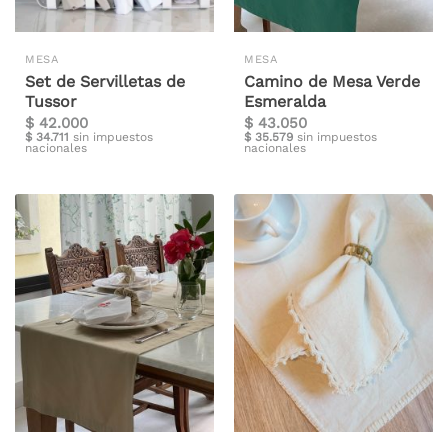
MESA
MESA
Set de Servilletas de
Camino de Mesa Verde
Tussor
Esmeralda
$
42.000
$
43.050
$
34.711
sin impuestos
$
35.579
sin impuestos
nacionales
nacionales