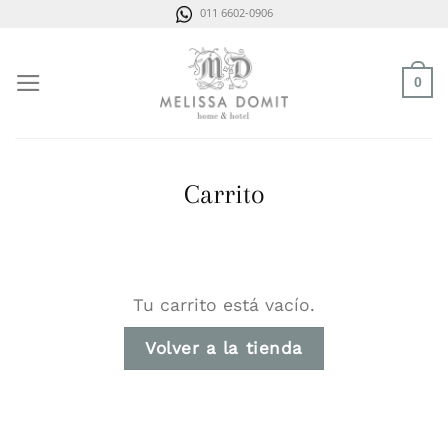
Saltar
011 6602-0906
al
contenido
0
Carrito
Tu carrito está vacío.
Volver a la tienda